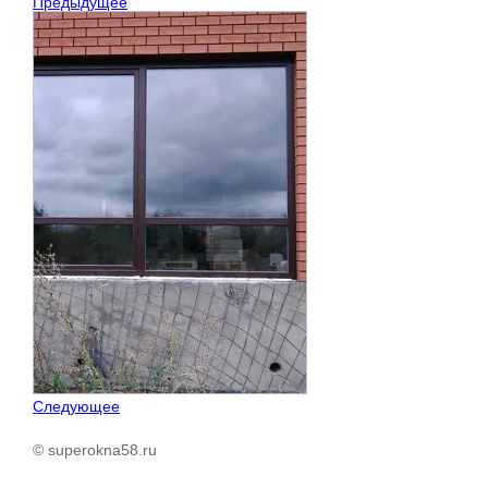
Предыдущее
Следующее
© superokna58.ru